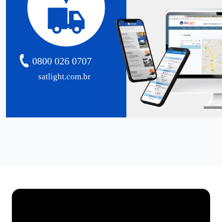
0800 026 0707
satlight.com.br