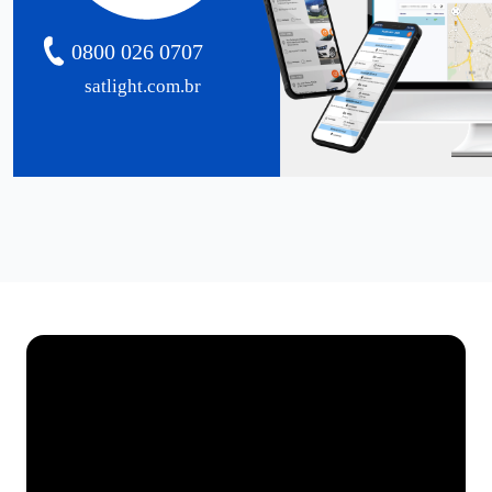
0800 026 0707
satlight.com.br