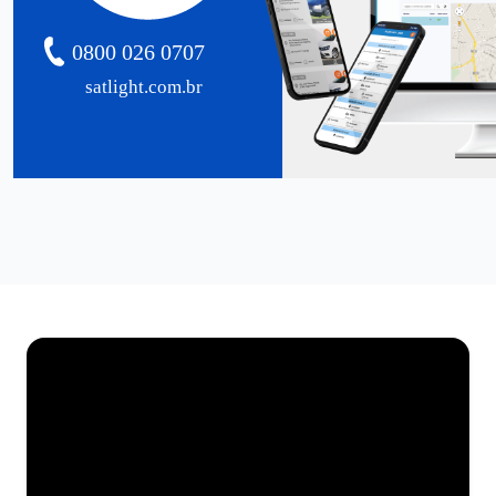
0800 026 0707
satlight.com.br