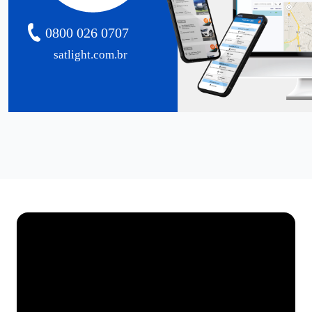
0800 026 0707
satlight.com.br