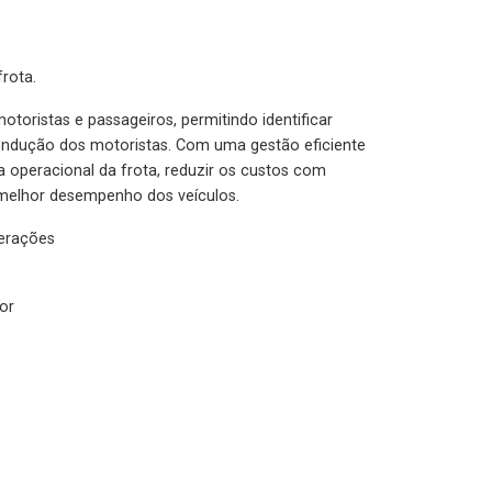
rota.
otoristas e passageiros, permitindo identificar
condução dos motoristas. Com uma gestão eficiente
ia operacional da frota, reduzir os custos com
melhor desempenho dos veículos.
lerações
or