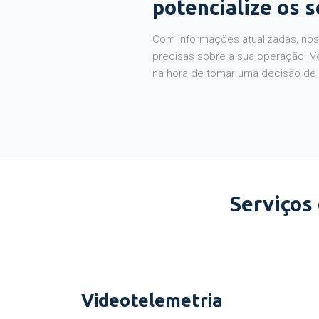
potencialize os 
Com informações atualizadas, noss
precisas sobre a sua operação. V
na hora de tomar uma decisão de
Serviços
Videotelemetria