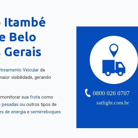
o Itambé
e Belo
 Gerais
treamento Veicular
da
aior visibilidade, gerando
0800 026 0707
 monitorar sua
frota
como
satlight.com.br
 pesadas
ou outros tipos de
es de energia
e
semirreboques
.