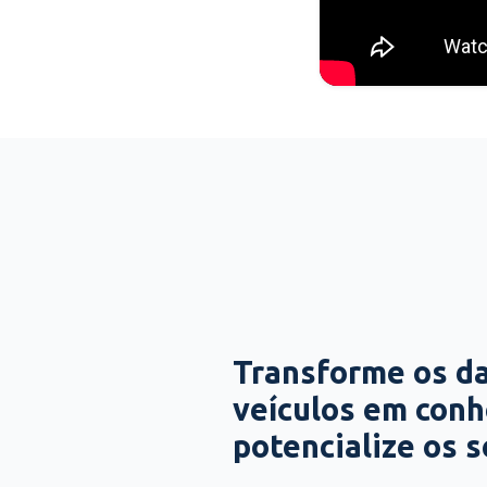
Transforme os d
veículos em con
potencialize os 