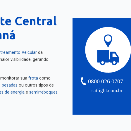
te Central
aná
treamento Veicular
da
aior visibilidade, gerando
 monitorar sua
frota
como
0800 026 0707
 pesadas
ou outros tipos de
satlight.com.br
es de energia
e
semirreboques
.