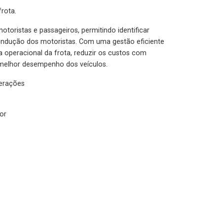
rota.
otoristas e passageiros, permitindo identificar
condução dos motoristas. Com uma gestão eficiente
ia operacional da frota, reduzir os custos com
melhor desempenho dos veículos.
lerações
or