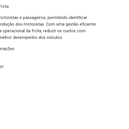
rota.
otoristas e passageiros, permitindo identificar
condução dos motoristas. Com uma gestão eficiente
ia operacional da frota, reduzir os custos com
melhor desempenho dos veículos.
lerações
or