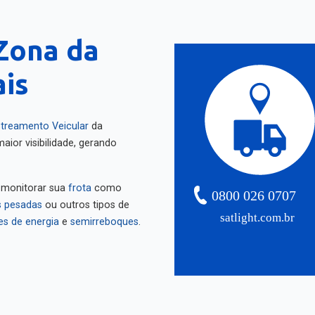
Zona da
ais
treamento Veicular
da
aior visibilidade, gerando
 monitorar sua
frota
como
0800 026 0707
 pesadas
ou outros tipos de
satlight.com.br
es de energia
e
semirreboques
.