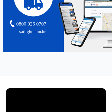
0800 026 0707
satlight.com.br