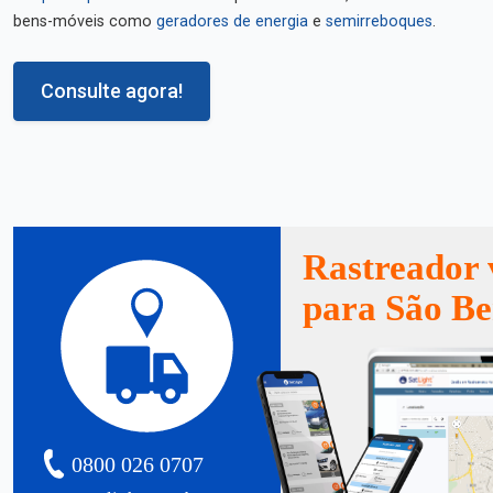
bens-móveis como
geradores de energia
e
semirreboques
.
Consulte agora!
Rastreador 
para São Be
0800 026 0707