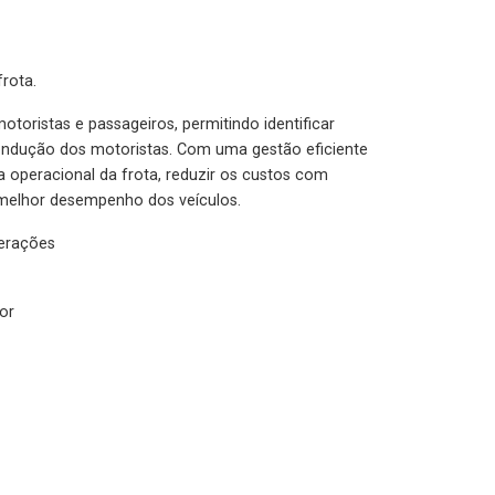
rota.
otoristas e passageiros, permitindo identificar
condução dos motoristas. Com uma gestão eficiente
ia operacional da frota, reduzir os custos com
melhor desempenho dos veículos.
lerações
or