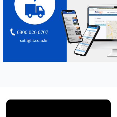
0800 026 0707
satlight.com.br