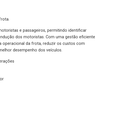
rota.
otoristas e passageiros, permitindo identificar
condução dos motoristas. Com uma gestão eficiente
ia operacional da frota, reduzir os custos com
melhor desempenho dos veículos.
lerações
or