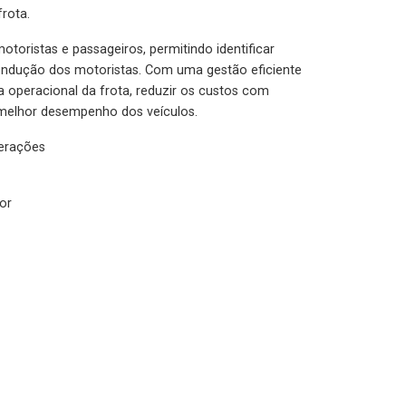
rota.
otoristas e passageiros, permitindo identificar
condução dos motoristas. Com uma gestão eficiente
ia operacional da frota, reduzir os custos com
melhor desempenho dos veículos.
lerações
or