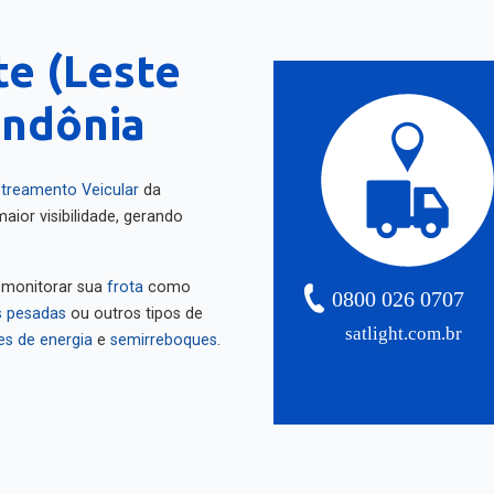
te (Leste
ondônia
treamento Veicular
da
aior visibilidade, gerando
 monitorar sua
frota
como
0800 026 0707
 pesadas
ou outros tipos de
satlight.com.br
es de energia
e
semirreboques
.