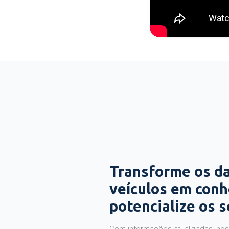
Transforme os d
veículos em con
potencialize os 