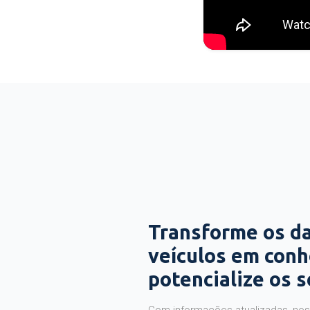
Transforme os d
veículos em con
potencialize os 