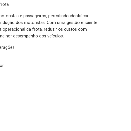
rota.
otoristas e passageiros, permitindo identificar
condução dos motoristas. Com uma gestão eficiente
ia operacional da frota, reduzir os custos com
melhor desempenho dos veículos.
lerações
or