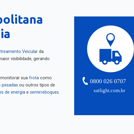
politana
ia
treamento Veicular
da
aior visibilidade, gerando
 monitorar sua
frota
como
0800 026 0707
 pesadas
ou outros tipos de
satlight.com.br
es de energia
e
semirreboques
.