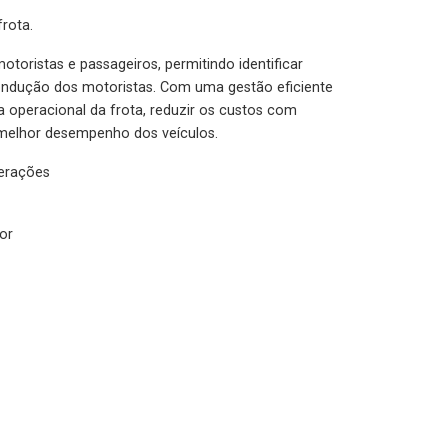
rota.
otoristas e passageiros, permitindo identificar
condução dos motoristas. Com uma gestão eficiente
ia operacional da frota, reduzir os custos com
melhor desempenho dos veículos.
lerações
or