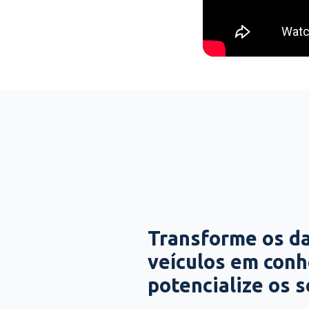
Transforme os d
veículos em con
potencialize os 