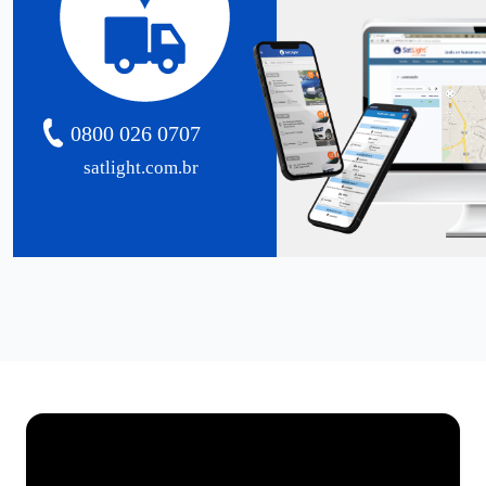
0800 026 0707
satlight.com.br