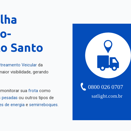
alha
o-
to Santo
treamento Veicular
da
aior visibilidade, gerando
0800 026 0707
 monitorar sua
frota
como
satlight.com.br
 pesadas
ou outros tipos de
es de energia
e
semirreboques
.