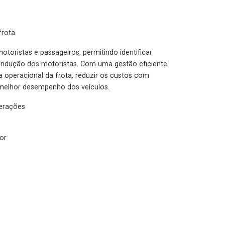
rota.
otoristas e passageiros, permitindo identificar
condução dos motoristas. Com uma gestão eficiente
ia operacional da frota, reduzir os custos com
melhor desempenho dos veículos.
lerações
or