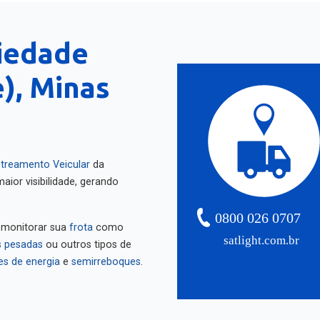
iedade
), Minas
treamento Veicular
da
aior visibilidade, gerando
0800 026 0707
 monitorar sua
frota
como
satlight.com.br
 pesadas
ou outros tipos de
es de energia
e
semirreboques
.