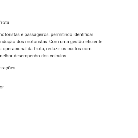
rota.
otoristas e passageiros, permitindo identificar
condução dos motoristas. Com uma gestão eficiente
ia operacional da frota, reduzir os custos com
melhor desempenho dos veículos.
lerações
or