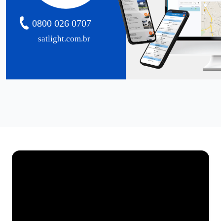
0800 026 0707
satlight.com.br