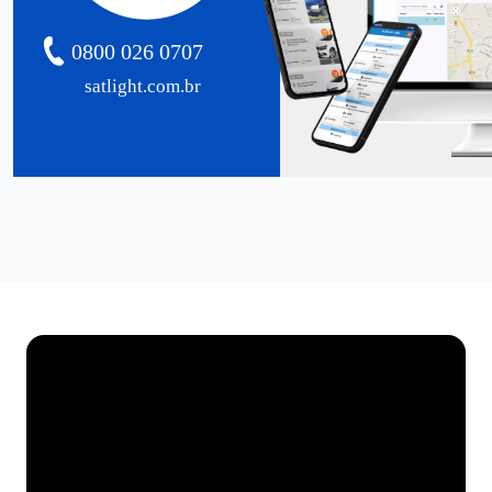
0800 026 0707
satlight.com.br