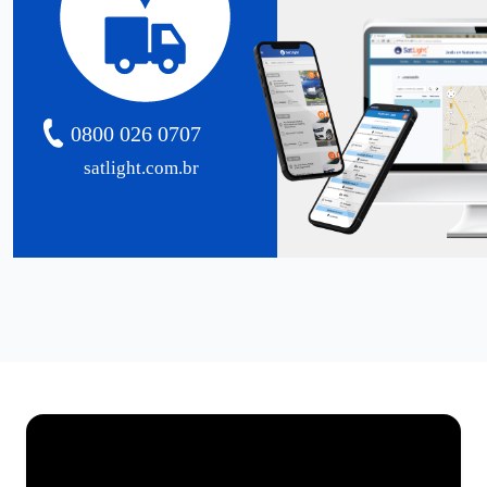
0800 026 0707
satlight.com.br