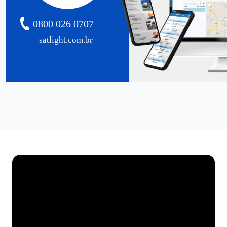
0800 026 0707
satlight.com.br