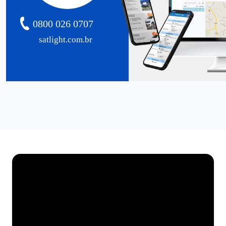
0800 026 0707
satlight.com.br