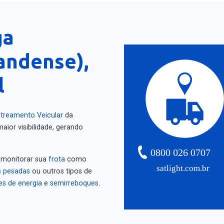
ga
andense),
l
treamento Veicular
da
aior visibilidade, gerando
0800 026 0707
 monitorar sua
frota
como
satlight.com.br
 pesadas
ou outros tipos de
es de energia
e
semirreboques
.