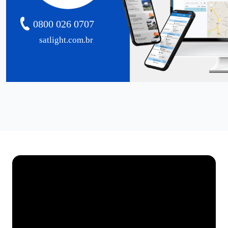
0800 026 0707
satlight.com.br