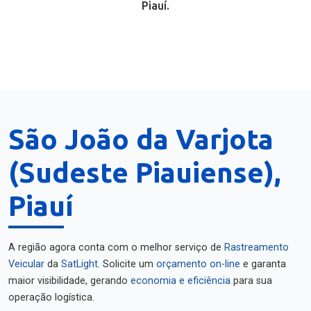
Piauí.
São João da Varjota
(Sudeste Piauiense),
Piauí
A região agora conta com o melhor serviço de
Rastreamento
Veicular
da
SatLight
. Solicite um
orçamento on-line
e garanta
maior visibilidade, gerando
economia e eficiência
para sua
operação logística.