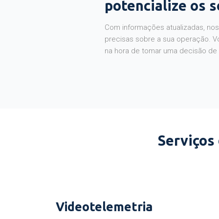
potencialize os 
Com informações atualizadas, noss
precisas sobre a sua operação. V
na hora de tomar uma decisão de
Serviços
Videotelemetria