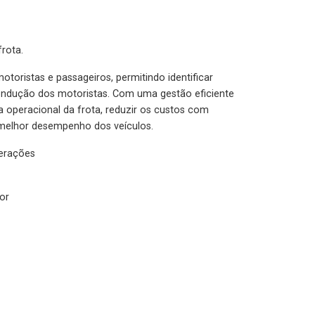
rota.
otoristas e passageiros, permitindo identificar
condução dos motoristas. Com uma gestão eficiente
ia operacional da frota, reduzir os custos com
melhor desempenho dos veículos.
lerações
or