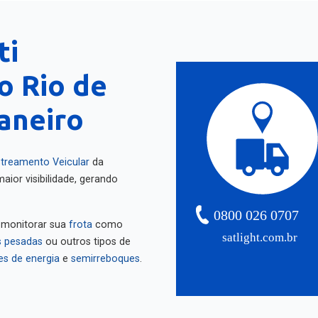
ti
o Rio de
Janeiro
treamento Veicular
da
aior visibilidade, gerando
0800 026 0707
 monitorar sua
frota
como
satlight.com.br
 pesadas
ou outros tipos de
es de energia
e
semirreboques
.