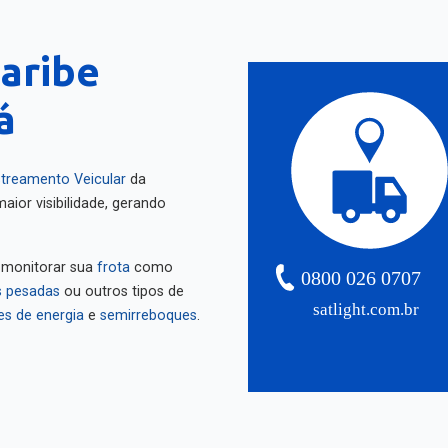
aribe
á
treamento Veicular
da
aior visibilidade, gerando
 monitorar sua
frota
como
0800 026 0707
 pesadas
ou outros tipos de
satlight.com.br
es de energia
e
semirreboques
.