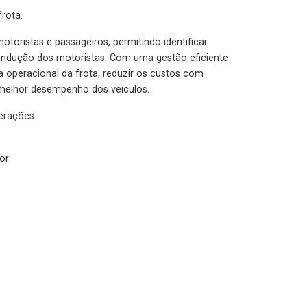
rota.
otoristas e passageiros, permitindo identificar
condução dos motoristas. Com uma gestão eficiente
ia operacional da frota, reduzir os custos com
melhor desempenho dos veículos.
lerações
or