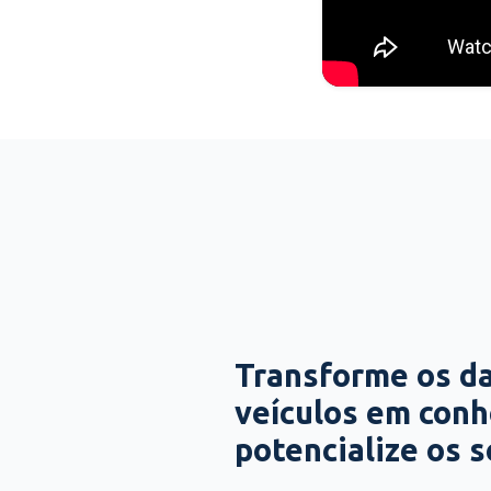
Transforme os d
veículos em con
potencialize os 