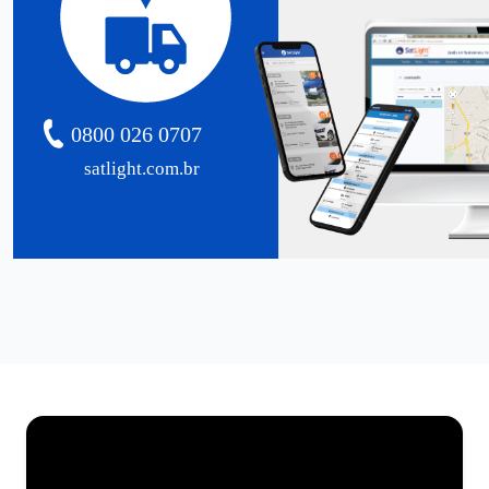
0800 026 0707
satlight.com.br