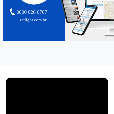
0800 026 0707
satlight.com.br