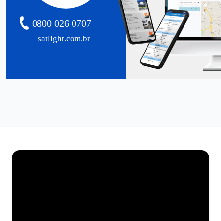
0800 026 0707
satlight.com.br