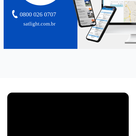
0800 026 0707
satlight.com.br