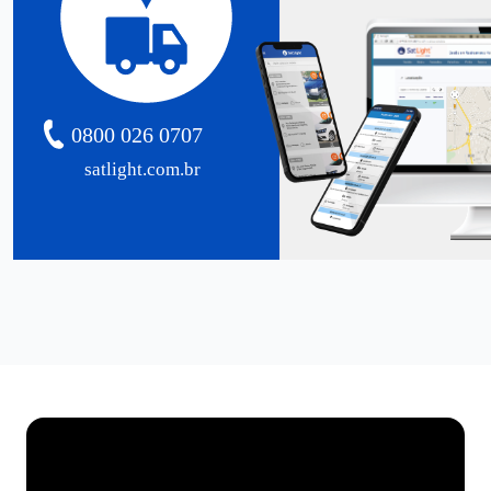
0800 026 0707
satlight.com.br