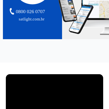
0800 026 0707
satlight.com.br