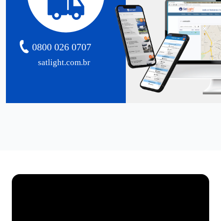
0800 026 0707
satlight.com.br