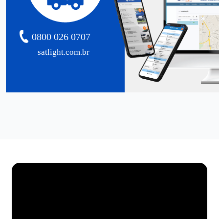
0800 026 0707
satlight.com.br