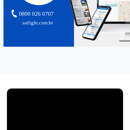
0800 026 0707
satlight.com.br