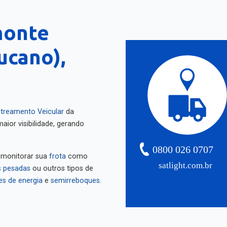
monte
ucano),
treamento Veicular
da
aior visibilidade, gerando
0800 026 0707
 monitorar sua
frota
como
satlight.com.br
 pesadas
ou outros tipos de
es de energia
e
semirreboques
.