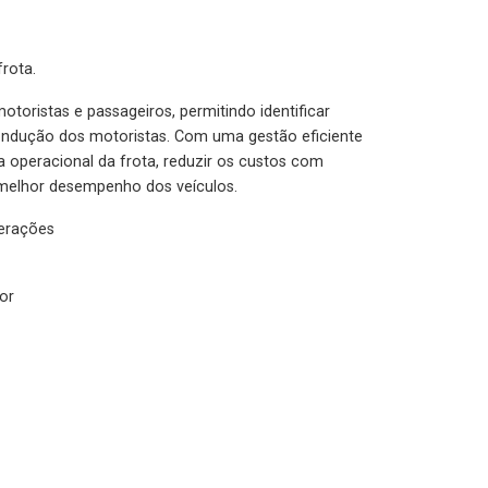
rota.
otoristas e passageiros, permitindo identificar
condução dos motoristas. Com uma gestão eficiente
ia operacional da frota, reduzir os custos com
melhor desempenho dos veículos.
lerações
or