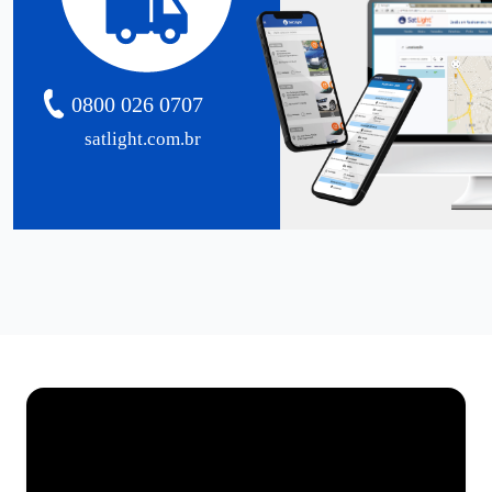
0800 026 0707
satlight.com.br