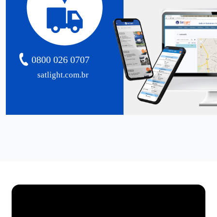
0800 026 0707
satlight.com.br