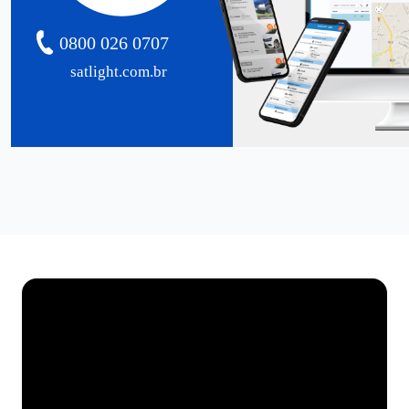
0800 026 0707
satlight.com.br