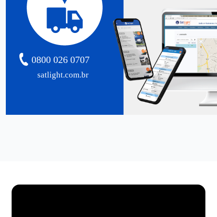
0800 026 0707
satlight.com.br