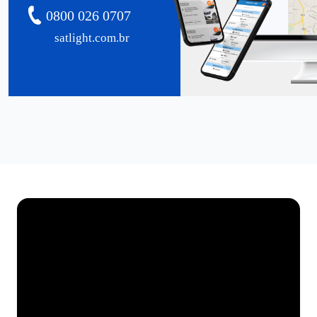
0800 026 0707
satlight.com.br