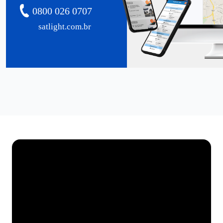
0800 026 0707
satlight.com.br