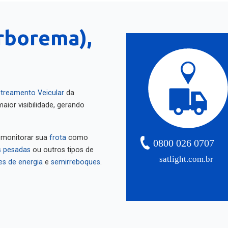
rborema),
treamento Veicular
da
aior visibilidade, gerando
 monitorar sua
frota
como
0800 026 0707
 pesadas
ou outros tipos de
satlight.com.br
es de energia
e
semirreboques
.