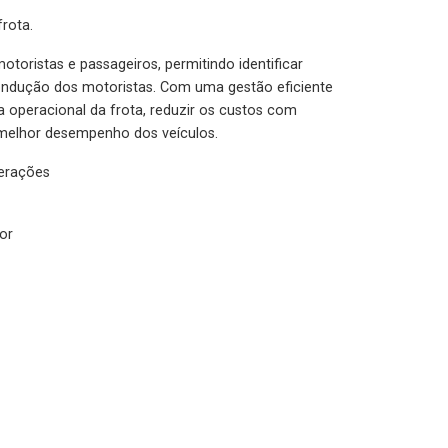
rota.
otoristas e passageiros, permitindo identificar
condução dos motoristas. Com uma gestão eficiente
ia operacional da frota, reduzir os custos com
melhor desempenho dos veículos.
lerações
or