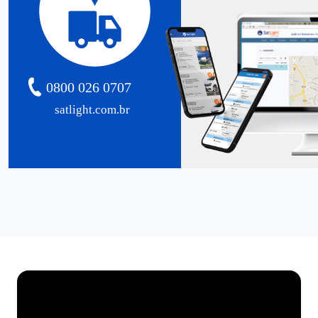
0800 026 0707
satlight.com.br