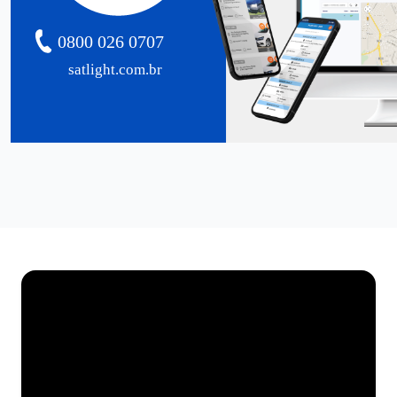
0800 026 0707
satlight.com.br