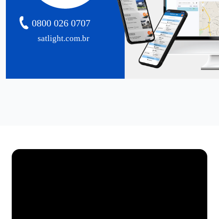
0800 026 0707
satlight.com.br