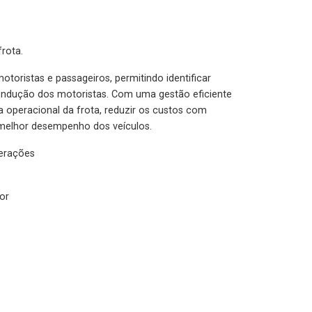
rota.
otoristas e passageiros, permitindo identificar
condução dos motoristas. Com uma gestão eficiente
ia operacional da frota, reduzir os custos com
melhor desempenho dos veículos.
lerações
or