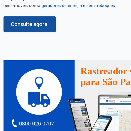
bens-móveis como
geradores de energia
e
semirreboques
.
Consulte agora!
Rastreador 
para São Pa
0800 026 0707