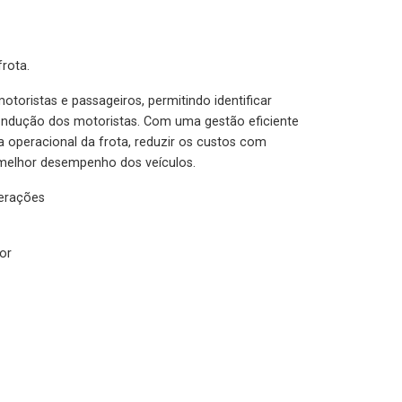
rota.
otoristas e passageiros, permitindo identificar
condução dos motoristas. Com uma gestão eficiente
ia operacional da frota, reduzir os custos com
melhor desempenho dos veículos.
lerações
or