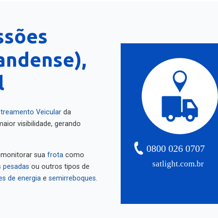
ssões
andense),
l
treamento Veicular
da
aior visibilidade, gerando
0800 026 0707
 monitorar sua
frota
como
satlight.com.br
 pesadas
ou outros tipos de
es de energia
e
semirreboques
.